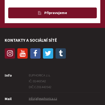
Připravujeme
KONTAKTY A SOCIÁLNÍ SÍTĚ
Info
EUPHORICA z.s.
IČ: 01443542
DIČ:CZ01443542
info(at)euphorica.cz
Mail