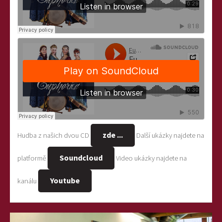
zde ...
Hudba z našich dvou CD
Další ukázky najdete na
Soundcloud
platformě
Video ukázky najdete na
Youtube
kanálu