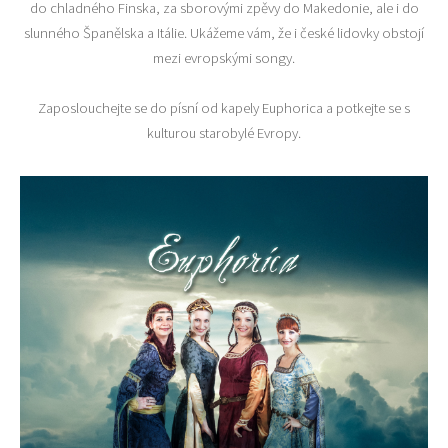
do chladného Finska, za sborovými zpěvy do Makedonie, ale i do
slunného Španělska a Itálie. Ukážeme vám, že i české lidovky obstojí
mezi evropskými songy.
Zaposlouchejte se do písní od kapely Euphorica a potkejte se s
kulturou starobylé Evropy.