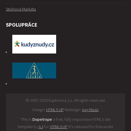
Stivínová Markéta
SPOLUPRÁCE
© 2007-2020 Euphorica z.s. All rights reserved.
Design:
HTML5 UP
Redesign:
Ivvy Music
This is
Dopetrope
a free, fully responsive HTML5 site
template by
AJ
for
HTML5 UP
It's released for free under