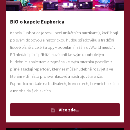
BIO o kapele Euphorica
Kapela Euphorica je seskupení unikátních muzikantů, kteří hrají
po svém dobovou a historickou hudbu středověku a tradiční
lidové písně z celé Evropy v populárním žánru „World music“ .
Při hledání písní přihlíží muzikanti ke svým dlouholetým
hudebním znalostem a zejména ke svým niterním pocitům z
písně. Hledají repertoár, který se může hudebně rozvíjet a ve
kterém vidí místo pro své hlasové a nástrojové aranže.
Euphoricu potkáte na festivalech, koncertech, firemních akcích
a mnoha dalších akcích.
Více zde...