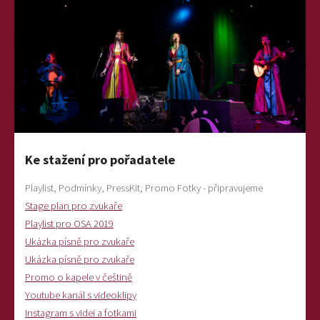
Ke stažení pro pořadatele
Playlist, Podmínky, PressKit, Promo Fotky - připravujeme
Stage plan pro zvukaře
Playlist pro OSA 2019
Ukázka písně pro zvukaře
Ukázka písně pro zvukaře
Promo o kapele v češtině
Youtube kanál s videoklipy
Instagram s videi a fotkami