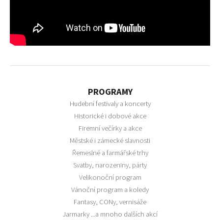
PROGRAMY
Hudební festivaly a koncerty
Historické i dobové akce
Firemní večírky a akce
Městské i zámecké slavnosti
Řemeslné a farmářské trhy
Svatby, narozeniny, párty
Velikonoční program
Vánoční program a koledy
Fantasy, CONy, vernisáže
Jarmarky ...a mnoho dalších akcí