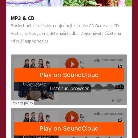
MP3 & CD
Poslechněte si ukázky a objednejte si naše CD Genesis a CD
Archa, na kterých najdete naší hudbu. Objednávat můžete na
info(@)euphorica.cz